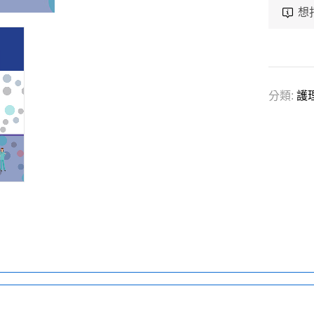
想
分類:
護