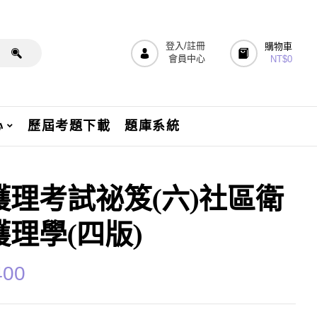
登入/註冊
購物車
會員中心
NT$
0
心
歷屆考題下載
題庫系統
護理考試祕笈(六)社區衛
護理學(四版)
400