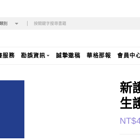
類別
書服務
勘誤資訊
誠摯邀稿
華格那報
會員中
新
生
NT$