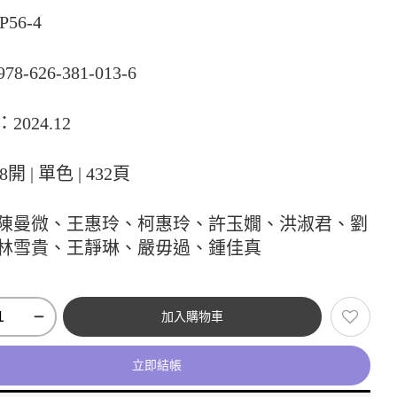
P56-4
978-626-381-013-6
2024.12
8開 | 單色 | 432頁
陳曼微、王惠玲、柯惠玲、許玉嫺、洪淑君、劉
林雪貴、王靜琳、嚴毋過、鍾佳真
加入購物車
立即結帳