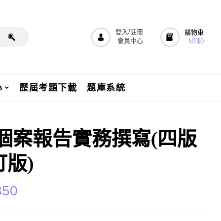
登入/註冊
購物車
會員中心
NT$
0
心
歷屆考題下載
題庫系統
3個案報告實務撰寫(四版
訂版)
350