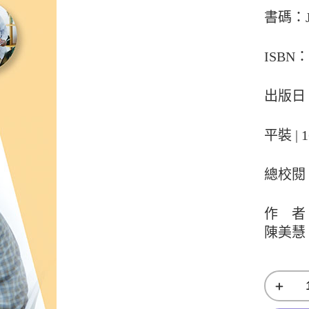
書碼：J
ISBN：9
出版日：
平裝 | 1
總校閱
作 者
陳美慧