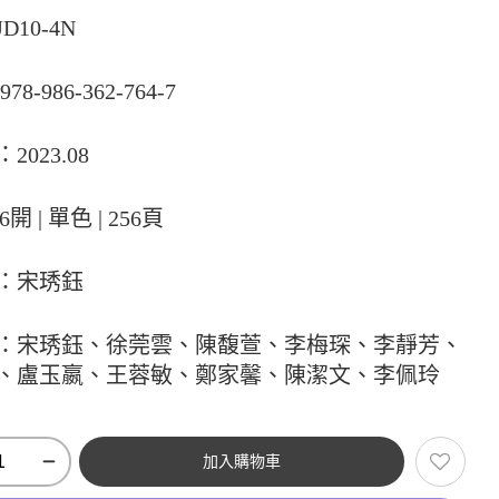
D10-4N
78-986-362-764-7
2023.08
6開 | 單色 | 256頁
：宋琇鈺
：宋琇鈺、徐莞雲、陳馥萱、李梅琛、李靜芳、
、盧玉嬴、王蓉敏、鄭家馨、陳潔文、李佩玲
加入購物車