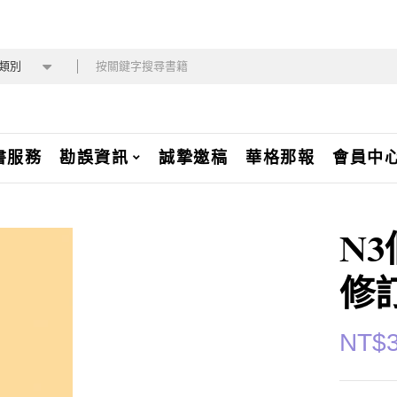
類別
書服務
勘誤資訊
誠摯邀稿
華格那報
會員中
N
修
NT$