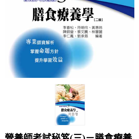
營養師考試秘笈(三)－膳食療養