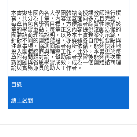
本書邀集國內各大學團體諮商授課教師進行撰
寫，共分為十章，內容涵蓋面向多元且完整，
每章皆包含學習目標，方便讀者綜覽性瞭解該
章的學習重點；每章正文內容提供淺顯易懂的
團體諮商理論說明，以及本土實務案例示範，
針對不同的團體階段，亦詳述各自帶領要點與
注意事項，協助閱讀者有所依循，能夠快速地
投入團體諮商與輔導工作。此外，本書更於每
章附有問題討論，幫助讀者學習後能夠再次重
新回顧與省思學習成效，成為一個團體諮商理
論與實務兼具的助人工作者。
目錄
線上試閱