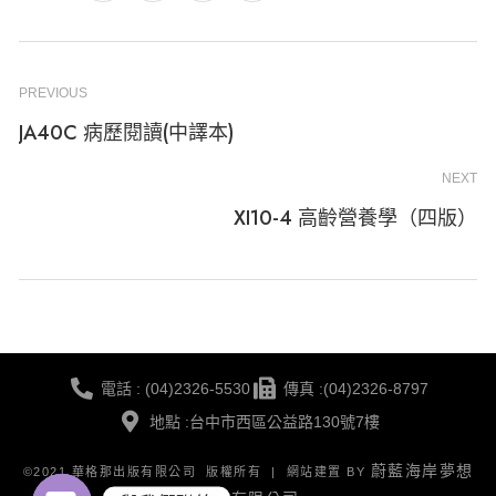
PREVIOUS
JA40C 病歷閱讀(中譯本)
NEXT
XI10-4 高齡營養學（四版）
電話 : (04)2326-5530
傳真 :(04)2326-8797
地點 :台中市西區公益路130號7樓
蔚藍海岸夢想
©2021 華格那出版有限公司 版權所有 | 網站建置 BY