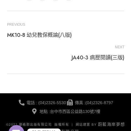
PREVIOUS
MK10-8 幼兒教保概論(八版)
NEXT
JA40-3 病歷閱讀(三版)
電話 : (04)2326-5530
傳真 :(04)2326-8797
地點 :台中市西區公益路130號7樓
蔚藍海岸夢想
©2021 華格那出版有限公司 版權所有 | 網站建置 BY