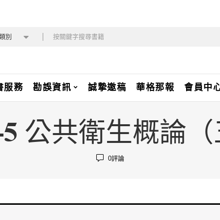
類別
書服務
勘誤資訊
誠摯邀稿
華格那報
會員中
0-5 公共衛生概論
0
評論