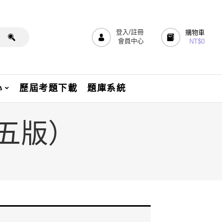
登入/註冊
購物車
會員中心
NT$
0
心
歷屆考題下載
題庫系統
（五版）