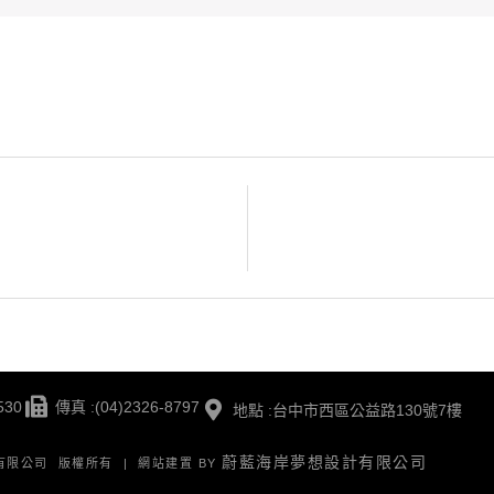
530
傳真 :(04)2326-8797
地點 :台中市西區公益路130號7樓
蔚藍海岸夢想設計有限公司
版有限公司 版權所有 | 網站建置 BY