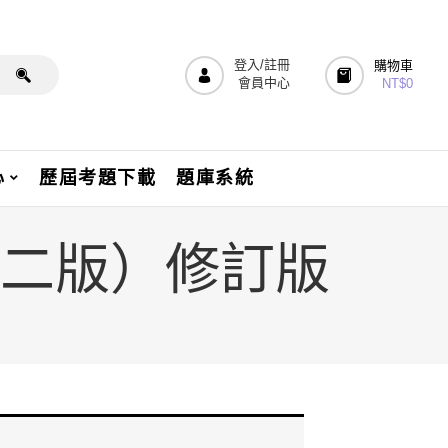
登入/註冊
購物車
會員中心
NT$
0
心
歷屆考題下載
題庫系統
估（二版）修訂版