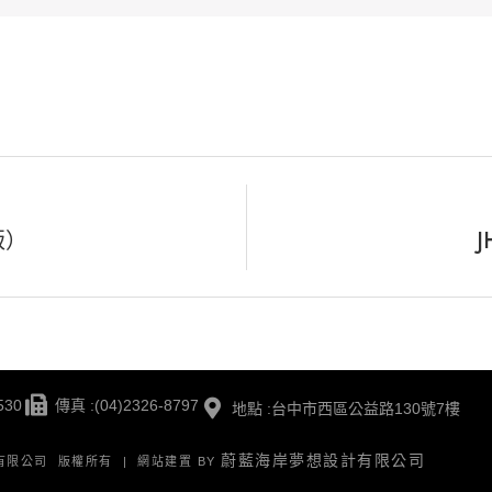
版）
530
傳真 :(04)2326-8797
地點 :台中市西區公益路130號7樓
蔚藍海岸夢想設計有限公司
版有限公司 版權所有 | 網站建置 BY