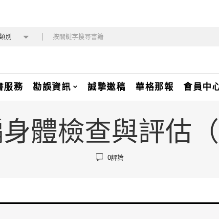
類別
書服務
勘誤資訊
誠摯邀稿
華格那報
會員中
 新編身體檢查與評
0
評論