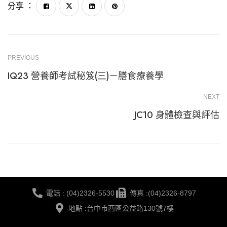
分享 ：
PREVIOUS
IQ23 營養師考試秘笈(三)－膳食療養學
NEXT
JC10 身體檢查與評估
電話 : (04)2326-5530
傳真 :(04)2326-8797
地點 :台中市西區公益路130號7樓