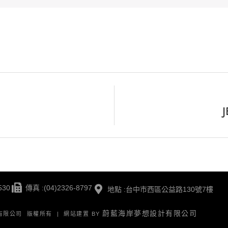
530
傳真 :(04)2326-8797
地點 :台中市西區公益路130號7樓
蔚藍海岸夢想設計有限公司
版有限公司 版權所有 | 網站建置 BY