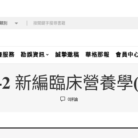
類別
書服務
勘誤資訊
誠摯邀稿
華格那報
會員中
5-2 新編臨床營養學
0
評論