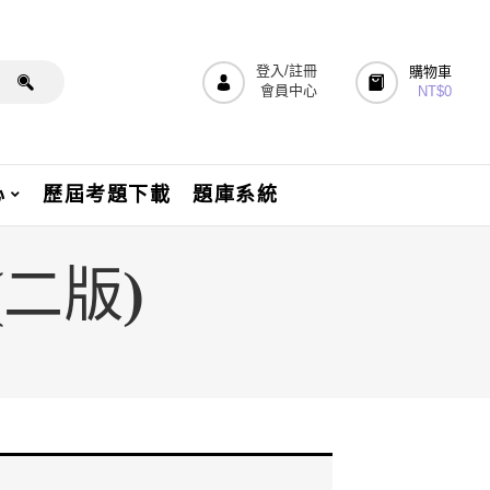
登入/註冊
購物車
會員中心
NT$
0
心
歷屆考題下載
題庫系統
(二版)