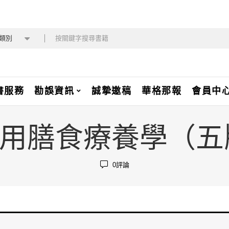
類別
書服務
勘誤資訊
誠摯邀稿
華格那報
會員中
-2 實用膳食療養學
0
評論