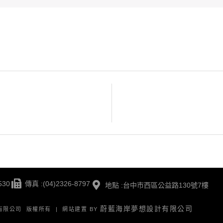
530
傳真 :(04)2326-8797
地點 :台中市西區公益路130號7樓
蔚藍海岸夢想設計有限公司
版有限公司 版權所有 | 網站建置 BY