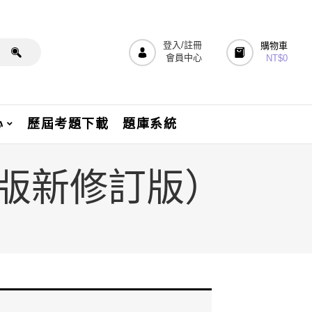
登入/註冊
購物車
會員中心
NT$
0
心
歷屆考題下載
題庫系統
（五版新修訂版）