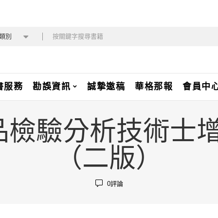
類別
書服務
勘誤資訊
誠摯邀稿
華格那報
會員中
級食品檢驗分析技術
（二版）
0
評論