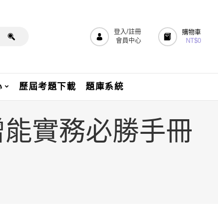
登入/註冊
購物車
會員中心
NT$
0
心
歷屆考題下載
題庫系統
士增能實務必勝手冊