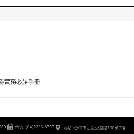
增能實務必勝手冊
530
傳真 :(04)2326-8797
地點 :台中市西區公益路130號7樓