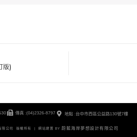
訂版)
530
傳真 :(04)2326-8797
地點 :台中市西區公益路130號7樓
蔚藍海岸夢想設計有限公司
版有限公司 版權所有 | 網站建置 BY