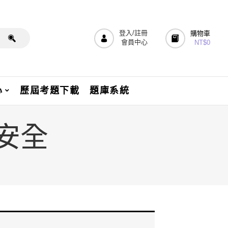
登入/註冊
購物車
會員中心
NT$
0
心
歷屆考題下載
題庫系統
與安全