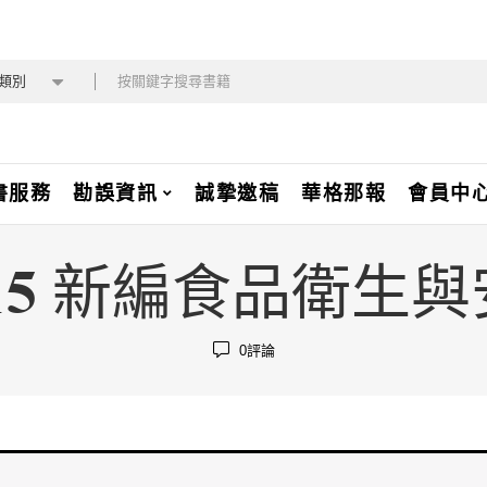
類別
書服務
勘誤資訊
誠摯邀稿
華格那報
會員中
15 新編食品衛生
0
評論