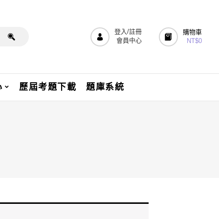
登入/註冊
購物車
會員中心
NT$
0
心
歷屆考題下載
題庫系統