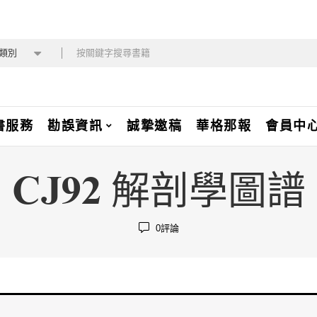
類別
書服務
勘誤資訊
誠摯邀稿
華格那報
會員中
CJ92 解剖學圖譜
0
評論