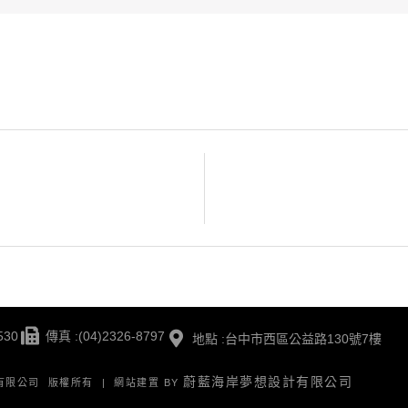
530
傳真 :(04)2326-8797
地點 :台中市西區公益路130號7樓
蔚藍海岸夢想設計有限公司
版有限公司 版權所有 | 網站建置 BY