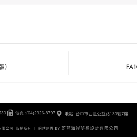
二版）
FA
530
傳真 :(04)2326-8797
地點 :台中市西區公益路130號7樓
蔚藍海岸夢想設計有限公司
版有限公司 版權所有 | 網站建置 BY