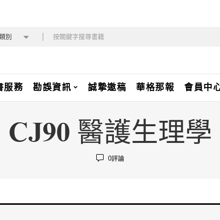
類別
書服務
勘誤資訊
誠摯邀稿
華格那報
會員中
CJ90 醫護生理學
0
評論