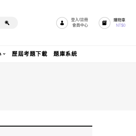
登入/註冊
購物車
會員中心
NT$
0
心
歷屆考題下載
題庫系統