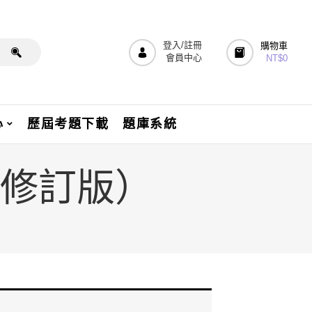
登入/註冊
購物車
會員中心
NT$
0
心
歷屆考題下載
題庫系統
版修訂版）