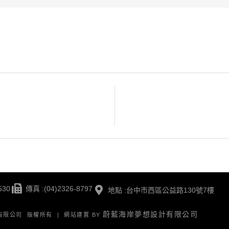
530
傳真 :(04)2326-8797
地點 :台中市西區公益路130號7樓
蔚藍海岸夢想設計有限公司
版有限公司 版權所有 | 網站建置 BY