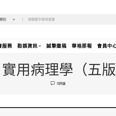
類別
書服務
勘誤資訊
誠摯邀稿
華格那報
會員中
-5N 實用病理學（五
0
評論