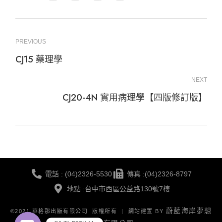
PREVIOUS
CJ15 藥理學
NEXT
CJ20-4N 實用病理學【四版修訂版】
電話 : (04)2326-5530
傳真 :(04)2326-8797
地點 :台中市西區公益路130號7樓
蔚藍海岸夢想
©2021 華格那出版有限公司 版權所有 | 網站建置 BY