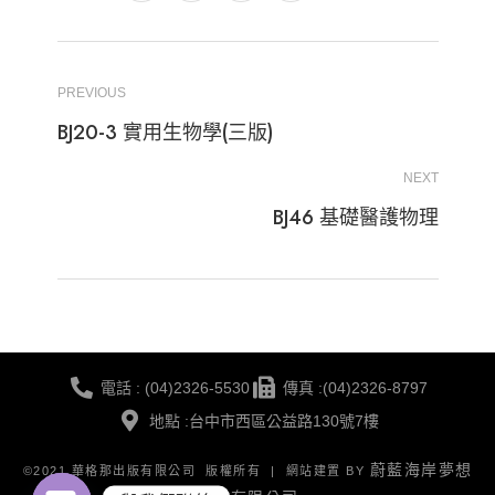
PREVIOUS
BJ20-3 實用生物學(三版)
NEXT
BJ46 基礎醫護物理
電話 : (04)2326-5530
傳真 :(04)2326-8797
地點 :台中市西區公益路130號7樓
蔚藍海岸夢想
©2021 華格那出版有限公司 版權所有 | 網站建置 BY