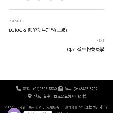
PREVIOUS
LC10C-2 眼解剖生理學(二版)
NEXT
CJ51 微生物免疫學
電話 : (04)2326-5530
傳真 :(04)2326-8797
地點 :台中市西區公益路130號7樓
蔚藍海岸夢想
©2021 華格那出版有限公司 版權所有 | 網站建置 BY