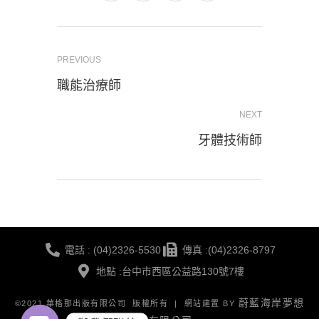
PREVIOUS
職能治療師
NEXT
牙體技術師
電話 : (04)2326-5530
傳真 :(04)2326-8797
地點 :台中市西區公益路130號7樓
蔚藍海岸夢想
©2021 華格那出版有限公司 版權所有 | 網站建置 BY