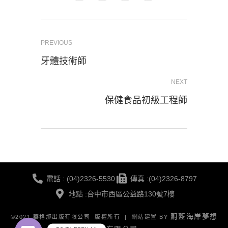
PREVIOUS
牙體技術師
NEXT
保健食品初級工程師
電話 : (04)2326-5530
傳真 :(04)2326-8797
地點 :台中市西區公益路130號7樓
蔚藍海岸夢想
©2021 華格那出版有限公司 版權所有 | 網站建置 BY