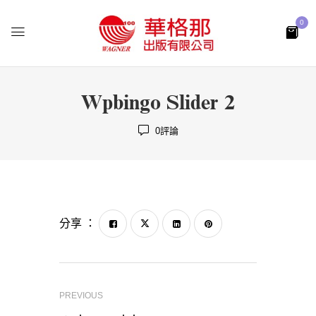
0
Wpbingo Slider 2
0
評論
分享 ：
PREVIOUS