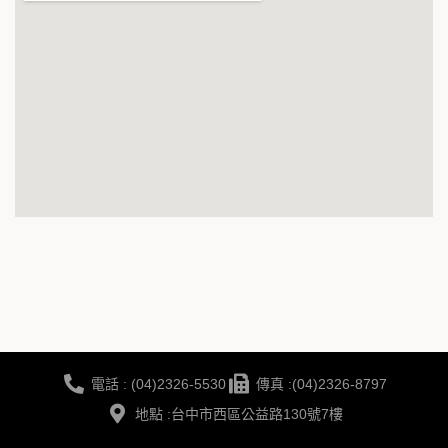
電話 : (04)2326-5530
傳真 :(04)2326-8797
地點 :台中市西區公益路130號7樓