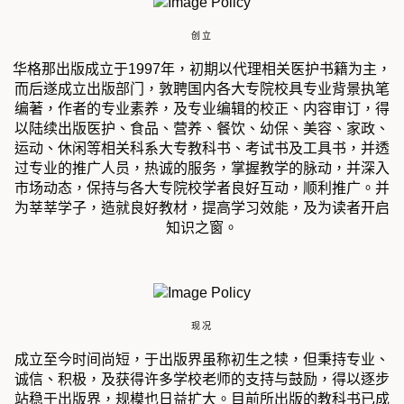
创立
华格那出版成立于1997年，初期以代理相关医护书籍为主，
而后遂成立出版部门，敦聘国内各大专院校具专业背景执笔
编著，作者的专业素养，及专业编辑的校正、内容审订，得
以陆续出版医护、食品、营养、餐饮、幼保、美容、家政、
运动、休闲等相关科系大专教科书、考试书及工具书，并透
过专业的推广人员，热诚的服务，掌握教学的脉动，并深入
市场动态，保持与各大专院校学者良好互动，顺利推广。并
为莘莘学子，造就良好教材，提高学习效能，及为读者开启
知识之窗。
现况
成立至今时间尚短，于出版界虽称初生之犊，但秉持专业、
诚信、积极，及获得许多学校老师的支持与鼓励，得以逐步
站稳于出版界，规模也日益扩大。目前所出版的教科书已成