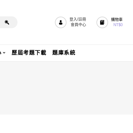
登入/註冊
購物車
會員中心
NT$
0
心
歷屆考題下載
題庫系統