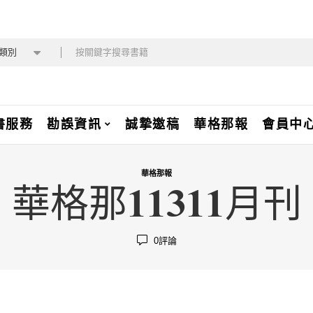
類別
書服務
勘誤資訊
誠摯邀稿
華格那報
會員中
華格那報
華格那11311月刊
0
評論