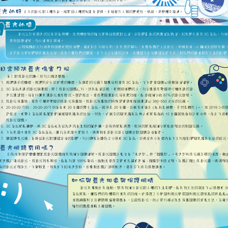
https://eliteracy.edu.tw/Archive.aspx?id=3279&from=et