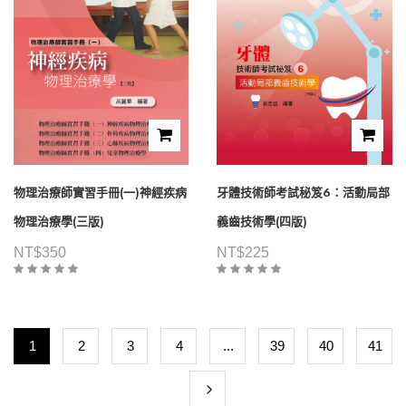
物理治療師實習手冊(一)神經疾病
牙體技術師考試秘笈6：活動局部
物理治療學(三版)
義齒技術學(四版)
NT$
350
NT$
225
1
2
3
4
...
39
40
41