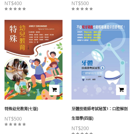
NT$
400
NT$
500
特殊幼兒教育(七版)
牙體技術師考試秘笈1：口腔解剖
生理學(四版)
NT$
500
NT$
200