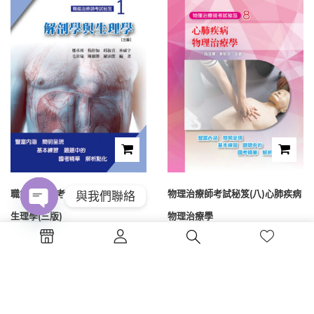
職能治療師考試秘笈(一)解剖學與
物理治療師考試秘笈(八)心肺疾病
與我們聯絡
生理學(三版)
物理治療學
Open
chaty
NT$
500
NT$
500
1
2
3