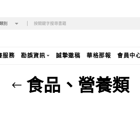
類別
書服務
勘誤資訊
誠摯邀稿
華格那報
會員中
食品、營養類