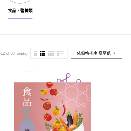
食品、營養類
餐旅、觀光類
幼保
依價格排序:高至低
12 of 83 item(s)