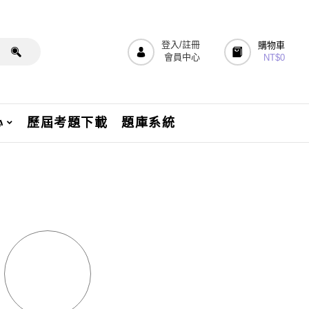
登入/註冊
購物車
會員中心
NT$
0
心
歷屆考題下載
題庫系統