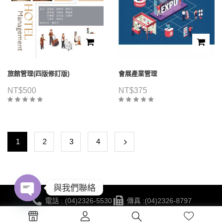
旅館管理(四版修訂版)
會展產業管理
NT$
500
NT$
375
1
2
3
4
與我們聯絡
電話 : (04)2326-5530
傳真 :(04)2326-8797
Open
地點 :台中市西區公益路130號7樓
chaty